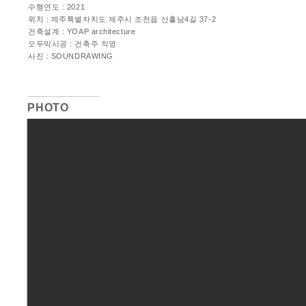
수행연도 : 2021
위치 : 제주특별자치도 제주시 조천읍 선흘남4길 37-2
건축설계 : YOAP architecture
​오두막시공 : 건축주 직영
사진 : SOUNDRAWING
PHOTO