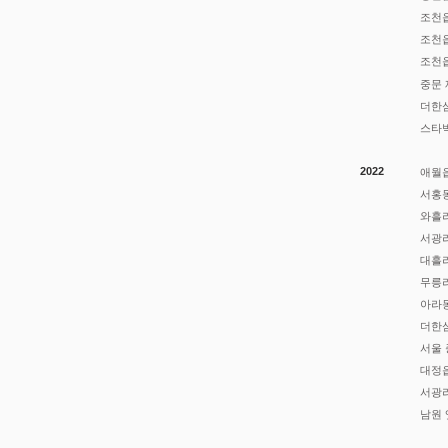
조천읍
조천읍
조천읍
중문 
더한섬
스
타
2022
애월
서홍
와흘리
서광리
​대흘
​무릉
아라
더한섬
서울 
​대정
​서광
남원 