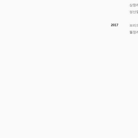
상창
성산
2017
브리드
월정리
트믐 스테이
제주시 단독주택
호근
P