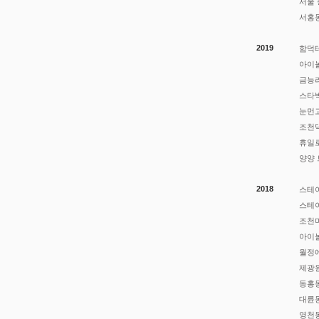
서울 
​서홍
2019
함덕
아이놀
​금능
​스타
눈먼
조천
휴일로
양양
2018
스테
스테이
조천
아이
월정
제광
동홍
대륜
영천