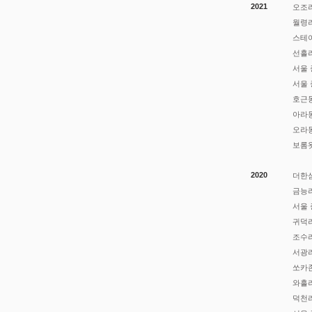
2021
오조리
월령
스테이
선흘리
서울 
서울 
호근동
아라
​오라
보롬
2020
더한
금능리
서울 
귀덕리
조수리
서광
쏘카존
와흘
덕천리